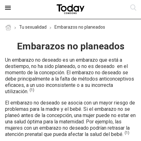
Tu sexualidad
Embarazos no planeados
Embarazos no planeados
Productos
Un embarazo no deseado es un embarazo que está a
El Condón
Today Condoms MIX X 4
destiempo, no ha sido planeado, o no es deseado en el
momento de la concepción. El embarazo no deseado se
Métodos Anticonceptivos
Today Condoms Real Sensation
Fabricación del condón
debe principalmente a la falta de métodos anticonceptivos
eficaces, a un uso inconsistente o a su incorrecta
(1)
utilización.
Today Condoms Mutual Sensation
Condón y Sexualidad
¿Qué es el condón?
Métodos no hormonales
El embarazo no deseado se asocia con un mayor riesgo de
problemas para la madre y el bebé. Si el embarazo no se
Today Condoms Triple Pleasure
Lo Que Siempre Has Querido Saber
Razones para utilizar Today
Métodos naturales
Comportamientos de riesgo
planeó antes de la concepción, una mujer puede no estar en
una salud óptima para la maternidad. Por ejemplo, las
Today Condoms Long Action
Dónde Comprar
Métodos hormonales
mujeres con un embarazo no deseado podrían retrasar la
Embarazos no planeados
(1)
atención prenatal que pueda afectar la salud del bebé.