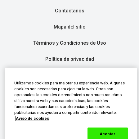
Contáctanos
Mapa del sitio
Términos y Condiciones de Uso
Política de privacidad
Utilizamos cookies para mejorar su experiencia web. Algunas
cookies son necesarias para ejecutar la web. Otras son
Siempre leer las etiquetas antes de usar. Si tiene dudas,
opcionales: las cookies de rendimiento nos muestran cómo
preguntas o quiere reportar una situación desfavorable
utiliza nuestra web y sus características; las cookies
con el producto, contáctenos 01-8000-127333
funcionales recuerdan sus preferencias y las cookies
mystory.co@haleon.com.
publicitarias nos ayudan a compartir contenido relevante.
Aviso de cookies
Marcas registradas son propiedad o licenciadas por grupo
de compañías Haleon. ©2023 grupo de compañías Haleon
Aceptar
o licenciante. Todos los derechos reservados.