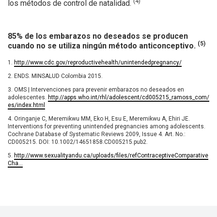
(4)
los métodos de control de natalidad.
85% de los embarazos no deseados se producen
(5)
cuando no se utiliza ningún método anticonceptivo.
1.
http://www.cdc.gov/reproductivehealth/unintendedpregnancy/
2. ENDS. MINSALUD Colombia 2015.
3. OMS | Intervenciones para prevenir embarazos no deseados en
adolescentes.
http://apps.who.int/rhl/adolescent/cd005215_ramoss_com/
es/index.html
4. Oringanje C, Meremikwu MM, Eko H, Esu E, Meremikwu A, Ehiri JE.
Interventions for preventing unintended pregnancies among adolescents.
Cochrane Database of Systematic Reviews 2009, Issue 4. Art. No.:
CD005215. DOI: 10.1002/14651858.CD005215.pub2.
5.
http://www.sexualityandu.ca/uploads/files/refContraceptiveComparative
Cha...