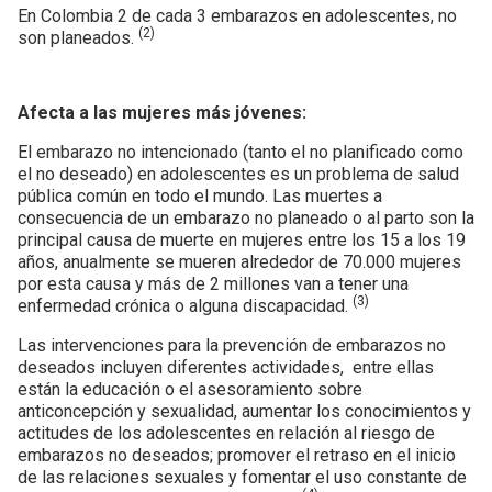
Today Condoms Punto G
Otros métodos
Estadísticas en Colombia sobre ITS
En Colombia 2 de cada 3 embarazos en adolescentes, no
(2)
son planeados.
Today Condoms Hot Sensation
Infecciones de transmisión sexual (ITS)
Afecta a las mujeres más jóvenes:
Today Condoms Ultra Estimulante
¿Qué es la Clamidia?
El embarazo no intencionado (tanto el no planificado como
Today Condoms Sin lubricar
el no deseado) en adolescentes es un problema de salud
Chancroide infección de transmisión sexual
pública común en todo el mundo. Las muertes a
consecuencia de un embarazo no planeado o al parto son la
Today Condoms Lubricado
¿Sabías que la eyaculación femenina existe?
principal causa de muerte en mujeres entre los 15 a los 19
años, anualmente se mueren alrededor de 70.000 mujeres
por esta causa y más de 2 millones van a tener una
El punto G de los hombres
(3)
enfermedad crónica o alguna discapacidad.
Las intervenciones para la prevención de embarazos no
El Punto G de las mujeres
deseados incluyen diferentes actividades, entre ellas
están la educación o el asesoramiento sobre
anticoncepción y sexualidad, aumentar los conocimientos y
actitudes de los adolescentes en relación al riesgo de
embarazos no deseados; promover el retraso en el inicio
de las relaciones sexuales y fomentar el uso constante de