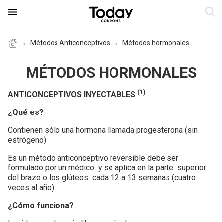
Métodos Anticonceptivos
Métodos hormonales
MÉTODOS HORMONALES
Productos
(1)
ANTICONCEPTIVOS INYECTABLES
El Condón
Today Condoms MIX X 4
¿Qué es?
Métodos Anticonceptivos
Today Condoms Real Sensation
Fabricación del condón
Contienen sólo una hormona llamada progesterona (sin
estrógeno)
Today Condoms Mutual Sensation
Condón y Sexualidad
¿Qué es el condón?
Métodos no hormonales
Es un método anticonceptivo reversible debe ser
formulado por un médico y se aplica en la parte superior
Today Condoms Triple Pleasure
Lo Que Siempre Has Querido Saber
Razones para utilizar Today
Métodos naturales
Comportamientos de riesgo
del brazo o los glúteos cada 12 a 13 semanas (cuatro
veces al año)
Today Condoms Long Action
Dónde Comprar
Métodos hormonales
Embarazos no planeados
¿Cómo funciona?