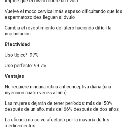
Impide que el ovario libere un óvulo
Today Condoms Punto G
Otros métodos
Estadísticas en Colombia sobre ITS
Vuelve el moco cervical más espeso dificultando que los
Today Condoms Hot Sensation
espermatozoides lleguen al óvulo
Infecciones de transmisión sexual (ITS)
Cambia el revestimiento del útero haciendo difícil la
Today Condoms Ultra Estimulante
¿Qué es la Clamidia?
implantación
Efectividad
Today Condoms Sin lubricar
Chancroide infección de transmisión sexual
Uso típico*: 97%
Today Condoms Lubricado
¿Sabías que la eyaculación femenina existe?
Uso perfecto: 99.7%
Ventajas
El punto G de los hombres
No requiere ninguna rutina anticonceptiva diaria (una
inyección cuatro veces al año)
El Punto G de las mujeres
Las mujeres dejarán de tener períodos: más del 50%
después de un año, más del 66% después de dos años
La eficacia no se ve afectado por la mayoría de los
medicamentos